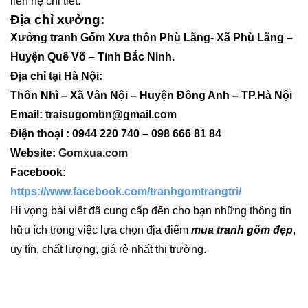
liên hệ chi tiết:
Địa chỉ xưởng:
Xưởng tranh Gốm Xưa thôn Phù Lãng- Xã Phù Lãng –
Huyện Quế Võ – Tỉnh Bắc Ninh.
Địa chỉ tại Hà Nội:
Thôn Nhì – Xã Vân Nội – Huyện Đông Anh – TP.Hà Nội
Email: traisugombn@gmail.com
Điện thoại : 0944 220 740 – 098 666 81 84
Website:
Gomxua.com
Facebook:
https://www.facebook.com/tranhgomtrangtri/
Hi vọng bài viết đã cung cấp đến cho bạn những thông tin
hữu ích trong việc lựa chọn địa điểm
mua tranh gốm đẹp
,
uy tín, chất lượng, giá rẻ nhất thị trường.