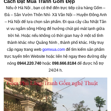
Cách Đặt Mua Tranh Gốm Đẹp
Nếu ở Hà Nội , bạn có thể đến trực tiếp cửa hàng Gốm –
Đá – Sân Vườn Thôn Nhì- Xã Vân Nội – Huyện Đông Anh
– Hà Nội để lựa chọn sản phẩm. Đi qua cây cầu Nhật Tân
vi vu ngắm sông Hồng để hưởng chút gió mát lạnh giữa
trời hè. Hoặc nếu không có thời gian hay ở một số tỉnh
thành khác như Quảng Ninh , thành phố khác. Hãy truy
cập ngay trang web
gomxua.com
để tìm kiếm sản phẩm
trực tuyến trên Website hoặc liên hệ ngay theo đường dây
nóng
0944.220.740
hoặc
098.666.8184
để được hỗ trợ
24/24 h.