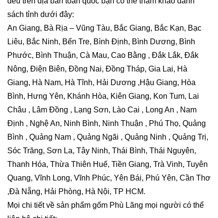
đều trên địa bàn toàn quốc bạn có thể tham khảo danh
sách tỉnh dưới đây:
An Giang, Bà Rịa – Vũng Tàu, Bắc Giang, Bắc Kạn, Bạc
Liêu, Bắc Ninh, Bến Tre, Bình Định, Bình Dương, Bình
Phước, Bình Thuận, Cà Mau, Cao Bằng , Đắk Lắk, Đắk
Nông, Điện Biên, Đồng Nai, Đồng Tháp, Gia Lai, Hà
Giang, Hà Nam, Hà Tĩnh, Hải Dương ,Hậu Giang, Hòa
Bình, Hưng Yên, Khánh Hòa, Kiên Giang, Kon Tum, Lai
Châu , Lâm Đồng , Lạng Sơn, Lào Cai , Long An , Nam
Định , Nghệ An, Ninh Bình, Ninh Thuận , Phú Thọ, Quảng
Bình , Quảng Nam , Quảng Ngãi , Quảng Ninh , Quảng Trị,
Sóc Trăng, Sơn La, Tây Ninh, Thái Bình, Thái Nguyên,
Thanh Hóa, Thừa Thiên Huế, Tiền Giang, Trà Vinh, Tuyên
Quang, Vĩnh Long, Vĩnh Phúc, Yên Bái, Phú Yên, Cần Thơ
,Đà Nẵng, Hải Phòng, Hà Nội, TP HCM.
Mọi chi tiết về sản phẩm gốm Phù Lãng mọi người có thể