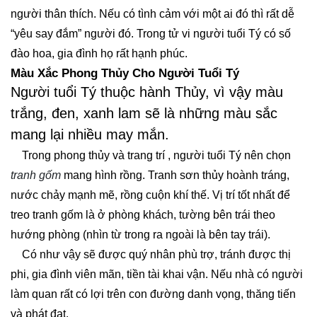
người thân thích. Nếu có tình cảm với một ai đó thì rất dễ
“yêu say đắm” người đó. Trong tử vi người tuổi Tý có số
đào hoa, gia đình họ rất hạnh phúc.
Màu Xắc Phong Thủy Cho Người Tuổi Tý
Người tuổi Tý thuộc hành Thủy, vì vậy màu
trắng, đen, xanh lam sẽ là những màu sắc
mang lại nhiều may mắn.
Trong phong thủy và trang trí , người tuổi Tý nên chọn
tranh gốm
mang hình rồng. Tranh sơn thủy hoành tráng,
nước chảy mạnh mẽ, rồng cuộn khí thế. Vị trí tốt nhất để
treo tranh gốm là ở phòng khách, tường bên trái theo
hướng phòng (nhìn từ trong ra ngoài là bên tay trái).
Có như vậy sẽ được quý nhân phù trợ, tránh được thị
phi, gia đình viên mãn, tiền tài khai vận. Nếu nhà có người
làm quan rất có lợi trên con đường danh vọng, thăng tiến
và phát đạt.