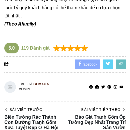
tuổi Tý quý khách hàng có thể tham khảo để có lựa chọn
tốt nhất .
(Theo Afamily)
5.0
119
Đánh giá
facebook
TÁC GIẢ
GOMXUA
ADMIN
BÀI VIẾT TRƯỚC
BÀI VIẾT TIẾP THEO
Biến Tường Rác Thành
Báo Giá Tranh Gốm Ốp
Con Đường Tranh Gốm
Tường Đẹp Nhất Trang Trí
Xưa Tuyệt Đẹp Ở Hà Nội
Sân Vườn